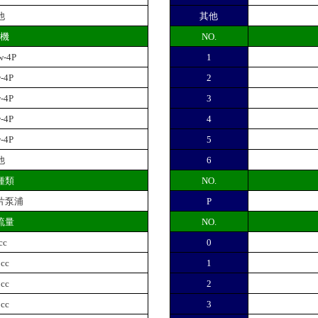
他
其他
動機
NO.
w-4P
1
w-4P
2
w-4P
3
w-4P
4
w-4P
5
他
6
種類
NO.
片泵浦
P
流量
NO.
cc
0
 cc
1
 cc
2
 cc
3