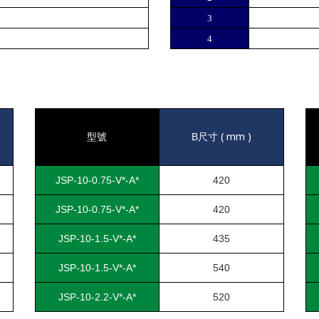
他
3
他
4
( mm )
型號
B
尺寸
JSP-10-0.75-V*-A*
420
JSP-10-0.75-V*-A*
420
JSP-10-1.5-V*-A*
435
JSP-10-1.5-V*-A*
540
JSP-10-2.2-V*-A*
520