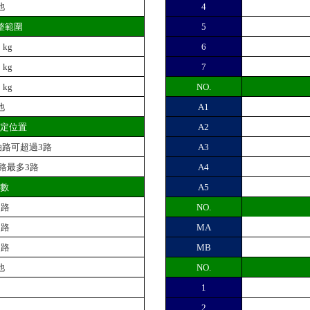
他
4
整範圍
5
 kg
6
 kg
7
 kg
NO.
他
A1
固定位置
A2
路可超過3路
A3
路最多3路
A4
路數
A5
1 路
NO.
2 路
MA
3 路
MB
他
NO.
他
1
他
2