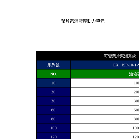
葉片泵浦液壓動力單元
可變葉片泵浦系統
系列號
EX : JSP-10-1
NO.
油箱
10
10
20
20
30
30
60
60
80
80
100
10
120
12