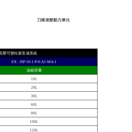
刀庫液壓動力單元
高壓可變柱塞泵浦系統
EX : JSP-10-1-P-0-A1-MA-1
油箱容量
10L
20L
30L
60L
80L
100L
120L