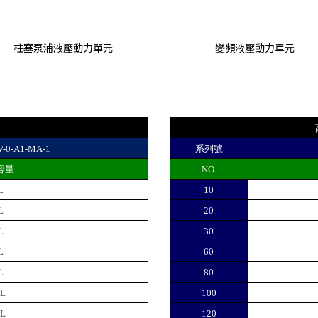
柱塞泵浦液壓動力單元
變頻液壓動力單元
-V-0-A1-MA-1
系列號
容量
NO.
L
10
L
20
L
30
L
60
L
80
0L
100
0L
120