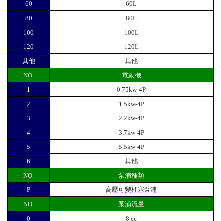
60
60L
80
80L
100
100L
120
120L
其他
其他
NO.
電動機
1
0.75kw-4P
2
1.5kw-4P
3
2.2kw-4P
4
3.7kw-4P
5
5.5kw-4P
6
其他
NO.
泵浦種類
P
高壓可變柱塞泵浦
NO.
泵浦流量
0
8 cc