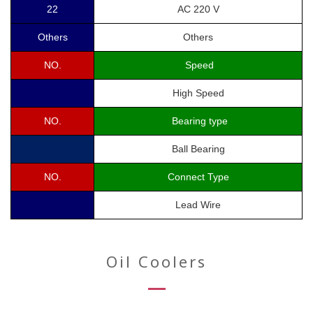
22
AC 220 V
Others
Others
NO.
Speed
High Speed
NO.
Bearing type
Ball Bearing
NO.
Connect Type
Lead Wire
Oil Coolers