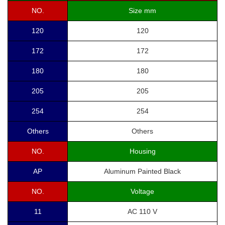
NO.
Size mm
120
120
172
172
180
180
205
205
254
254
Others
Others
NO.
Housing
AP
Aluminum Painted Black
NO.
Voltage
11
AC 110 V