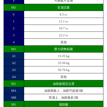
V
可變葉片泵浦
NO.
泵浦流量
0
8.3 cc
1
11.1 cc
2
16.7 cc
3
22.2 cc
4
其他
NO.
壓力調整範圍
A1
15-35 kg
A2
35-50 kg
A3
50-70 kg
A4
其他
NO.
油路板固定位置
MA
油箱面板上，油路可超過3路
MB
泵浦上，油路最多3路
NO.
迴路數