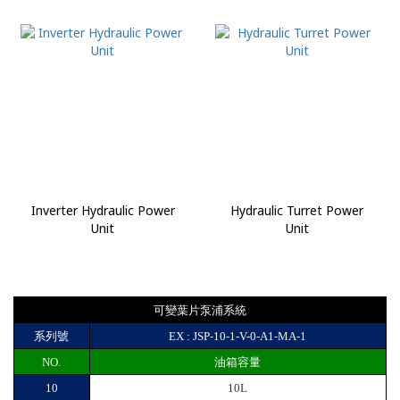
Inverter Hydraulic Power
Hydraulic Turret Power
Unit
Unit
可變葉片泵浦系統
系列號
EX : JSP-10-1-V-0-A1-MA-1
NO.
油箱容量
10
10L